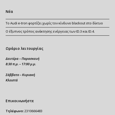
Νέα
Το Audi e-tron φορτίζει χωρίς τον κίνδυνο blackout στο δίκτυο
Ο έξυπνος τρόπος ανάκτησης ενέργειας των ID.3 και ID.4.
Ωράριο λειτουργίας
Δευτέρα – Παρασκευή
8:30 π.μ. – 17:00 μ.μ.
Σάββατο – Κυριακή
Κλειστά
Επικοινωνήστε
Τηλέφωνο:
2310666483