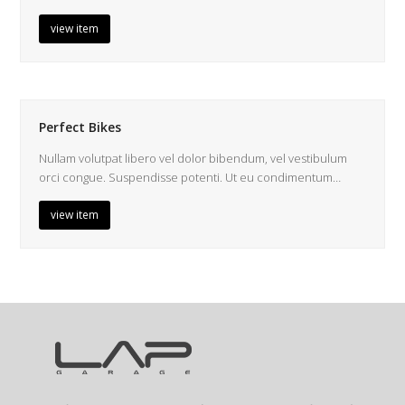
view item
Perfect Bikes
Nullam volutpat libero vel dolor bibendum, vel vestibulum
orci congue. Suspendisse potenti. Ut eu condimentum…
view item