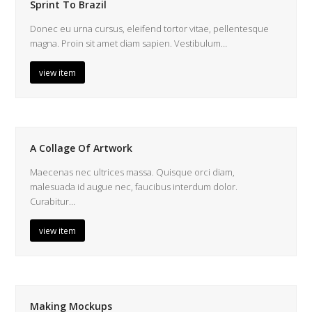
Sprint To Brazil
Donec eu urna cursus, eleifend tortor vitae, pellentesque
magna. Proin sit amet diam sapien. Vestibulum…
view item
A Collage Of Artwork
Maecenas nec ultrices massa. Quisque orci diam,
malesuada id augue nec, faucibus interdum dolor.
Curabitur…
view item
Making Mockups