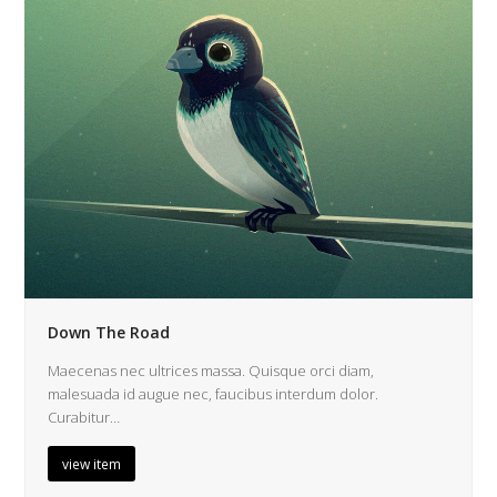
Down The Road
Maecenas nec ultrices massa. Quisque orci diam,
malesuada id augue nec, faucibus interdum dolor.
Curabitur…
view item