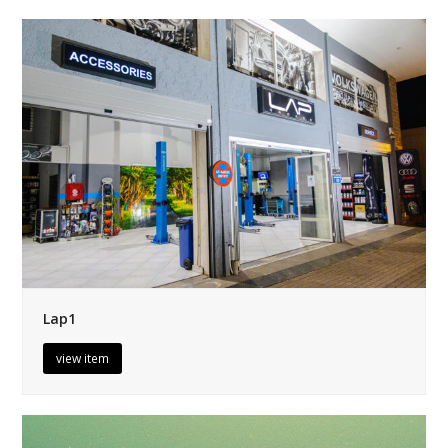
Lap1
view item