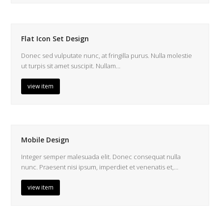
Flat Icon Set Design
Donec sed vulputate nunc, at fringilla purus. Nulla molestie
ut turpis sit amet suscipit. Nullam…
view item
Mobile Design
Integer semper malesuada elit. Donec consequat nulla
nunc. Praesent nisi ipsum, imperdiet et venenatis et,…
view item