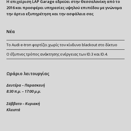
Η επιχείριση LAP Garage εδρεύει στην Θεσσαλονίκη από το
2016 και προσφέρει υπηρεσίες υψηλού επιπέδου με γνώνομα
την άρτια εξυπηρέτηση και την ασφάλεια σας
Νέα
Το Audi e-tron φορτίζει χωρίς τον κίνδυνο blackout στο δίκτυο
Ο έξυπνος τρόπος ανάκτησης ενέργειας των ID.3 και ID.4.
Ωράριο λειτουργίας
Δευτέρα – Παρασκευή
8:30 π.μ. – 17:00 μ.μ.
Σάββατο – Κυριακή
Κλειστά