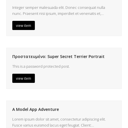
Integer semper malesuada elit. Donec consequat nulla
nunc. Praesent nisi ipsum, imperdiet et venenatis et,…
view item
Πρoστατευμένο: Super Secret Terrier Portrait
This is a password protected post.
view item
A Model App Adventure
Lorem ipsum dolor sit amet, consectetur adipiscing elit.
Fusce varius euismod lacus eget feugiat. Client:…