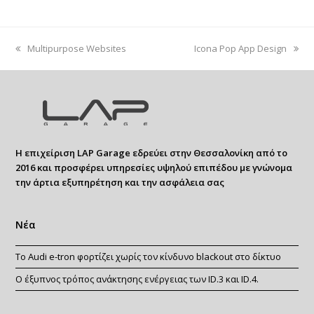
previous
next
Multipurpose Websites
Icona Pop App Design
post:
post:
Η επιχείριση LAP Garage εδρεύει στην Θεσσαλονίκη από το
2016 και προσφέρει υπηρεσίες υψηλού επιπέδου με γνώνομα
την άρτια εξυπηρέτηση και την ασφάλεια σας
Νέα
Το Audi e-tron φορτίζει χωρίς τον κίνδυνο blackout στο δίκτυο
Ο έξυπνος τρόπος ανάκτησης ενέργειας των ID.3 και ID.4.