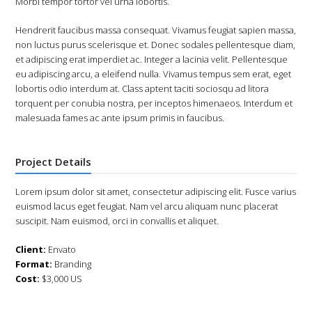
Morbi tempor tortor vel urna lobortis.
Hendrerit faucibus massa consequat. Vivamus feugiat sapien massa,
non luctus purus scelerisque et. Donec sodales pellentesque diam,
et adipiscing erat imperdiet ac. Integer a lacinia velit. Pellentesque
eu adipiscing arcu, a eleifend nulla. Vivamus tempus sem erat, eget
lobortis odio interdum at. Class aptent taciti sociosqu ad litora
torquent per conubia nostra, per inceptos himenaeos. Interdum et
malesuada fames ac ante ipsum primis in faucibus.
Project Details
Lorem ipsum dolor sit amet, consectetur adipiscing elit. Fusce varius
euismod lacus eget feugiat. Nam vel arcu aliquam nunc placerat
suscipit. Nam euismod, orci in convallis et aliquet.
Client:
Envato
Format:
Branding
Cost:
$3,000 US