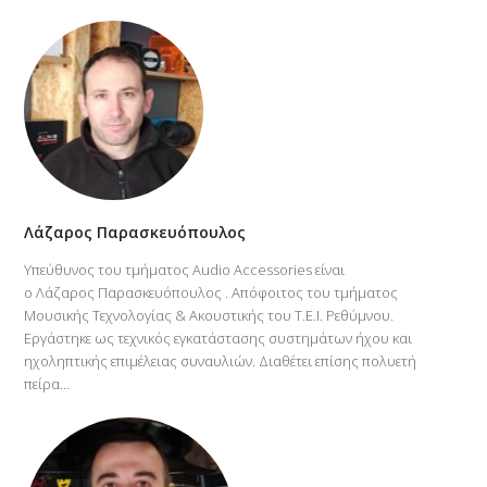
Λάζαρος Παρασκευόπουλος
Υπεύθυνος του τμήματος Audio Accessories είναι
ο Λάζαρος Παρασκευόπουλος . Απόφοιτος του τμήματος
Μουσικής Τεχνολογίας & Ακουστικής του Τ.Ε.Ι. Ρεθύμνου.
Εργάστηκε ως τεχνικός εγκατάστασης συστημάτων ήχου και
ηχοληπτικής επιμέλειας συναυλιών. Διαθέτει επίσης πολυετή
πείρα…