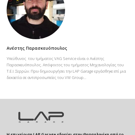
Ανέστης Παρασκευόπουλος
Υπεύθυνος του τμήματος VAG Service είναι ο Ανέστης
Παρασκευόπουλος. Απόφοιτος του τμήματος Μηχανολογίας του
Τ.Ε.Ι. Σερρών. Πριν δημιουργήσει την LAP Garage εργάσθηκε επί μια
δεκαετία σε αντιπροσωπείες του VW Group…
Η επιχείριση LAP Garage εδρεύει στην Θεσσαλονίκη από το